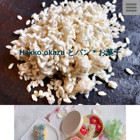
T
o
g
g
l
e
n
a
v
i
Hakko okazu とパン＊お菓子
g
a
t
i
o
n